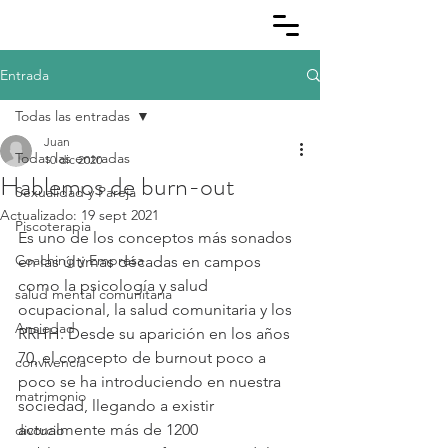
Entrada
Todas las entradas
Juan
Todas las entradas
10 dic 2020
Hablemos de burn-out
Sexualidad y Pareja
Actualizado:
19 sept 2021
Piscoterapia
Es uno de los conceptos más sonados 
Coaching y Empresa
en las últimas décadas en campos 
como la psicología y salud 
salud mental comunitaria
ocupacional, la salud comunitaria y los 
Ansiedad
RRHH. Desde su aparición en los años 
70, el concepto de burnout poco a 
convivencia
poco se ha introduciendo en nuestra 
matrimonio
sociedad, llegando a existir 
actualmente más de 1200 
divorcio