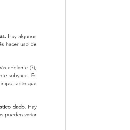
as.
 Hay algunos 
s hacer uso de 
s adelante (7), 
te subyace. Es 
s importante que 
óstico dado
. Hay 
s pueden variar 