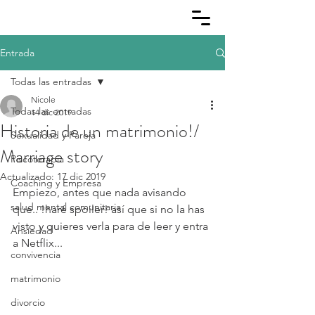
Entrada
Todas las entradas
Nicole
Todas las entradas
14 dic 2019
Historia de un matrimonio!/
Sexualidad y Pareja
Marriage story
Piscoterapia
Actualizado:
17 dic 2019
Coaching y Empresa
Empiezo, antes que nada avisando 
salud mental comunitaria
que.. !haré spoiler! así que si no la has 
visto y quieres verla para de leer y entra 
Ansiedad
a Netflix...
convivencia
matrimonio
divorcio