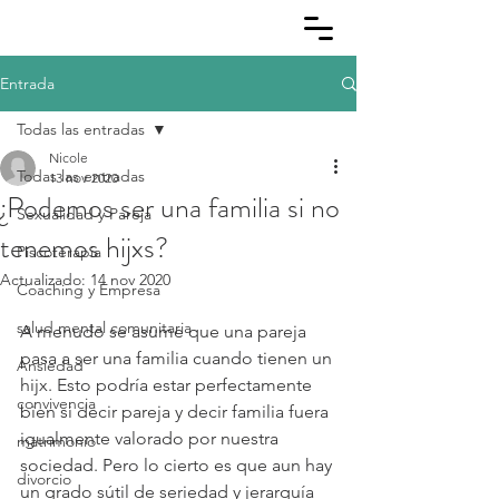
Entrada
Todas las entradas
Nicole
Todas las entradas
13 nov 2020
¿Podemos ser una familia si no
Sexualidad y Pareja
tenemos hijxs?
Piscoterapia
Actualizado:
14 nov 2020
Coaching y Empresa
salud mental comunitaria
A menudo se asume que una pareja 
pasa a ser una familia cuando tienen un 
Ansiedad
hijx. Esto podría estar perfectamente 
convivencia
bien si decir pareja y decir familia fuera 
igualmente valorado por nuestra 
matrimonio
sociedad. Pero lo cierto es que aun hay 
divorcio
un grado sútil de seriedad y jerarquía 