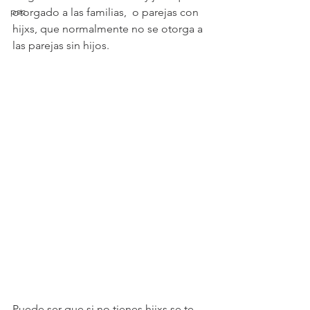
psc
otorgado a las familias,  o parejas con 
hijxs, que normalmente no se otorga a 
las parejas sin hijos. 
Puede ser que si no tienes hijxs se te 