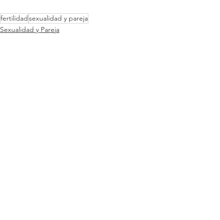
fertilidad
sexualidad y pareja
Sexualidad y Pareja
Ver todo
Entradas recientes