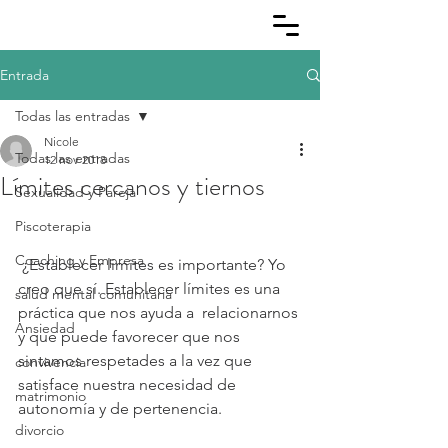
Entrada
Todas las entradas
Nicole
Todas las entradas
12 nov 2018
Límites cercanos y tiernos
Sexualidad y Pareja
Piscoterapia
Coaching y Empresa
 ¿Establecer límites es importante? Yo 
creo que sí. Establecer límites es una 
salud mental comunitaria
práctica que nos ayuda a  relacionarnos 
Ansiedad
y que puede favorecer que nos 
sintamos respetades a la vez que 
convivencia
satisface nuestra necesidad de 
matrimonio
autonomía y de pertenencia.
divorcio